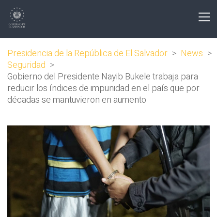
Presidencia de la República de El Salvador
>
News
>
Seguridad
>
Gobierno del Presidente Nayib Bukele trabaja para
reducir los índices de impunidad en el país que por
décadas se mantuvieron en aumento