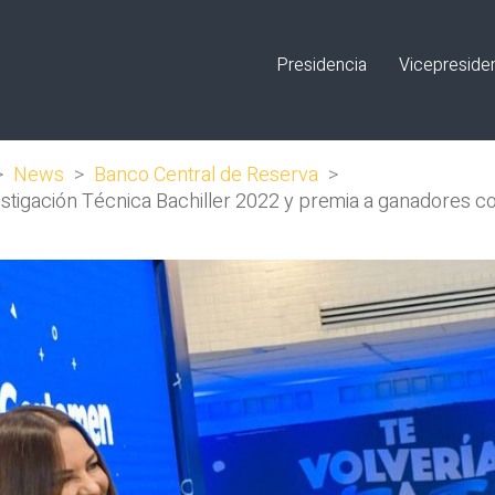
Presidencia
Vicepreside
>
News
>
Banco Central de Reserva
>
stigación Técnica Bachiller 2022 y premia a ganadores co