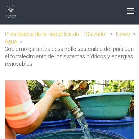
Presidencia de la República de El Salvador
>
News
>
Agua
>
Gobierno garantiza desarrollo sostenible del país con
el fortalecimiento de los sistemas hídricos y energías
renovables