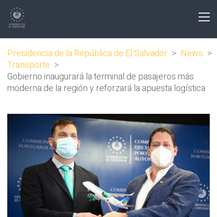
Presidencia de la República de El Salvador
>
News
>
Transporte
>
Gobierno inaugurará la terminal de pasajeros más
moderna de la región y reforzará la apuesta logística