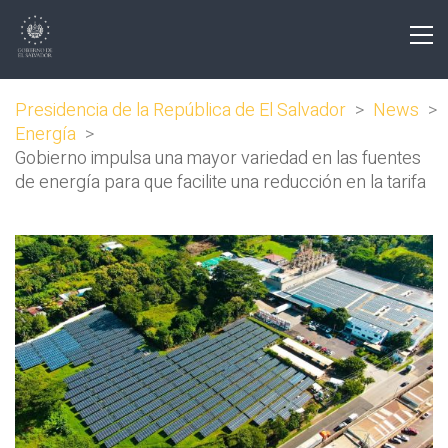
Presidencia de la República de El Salvador
>
News
>
Energía
>
Gobierno impulsa una mayor variedad en las fuentes
de energía para que facilite una reducción en la tarifa