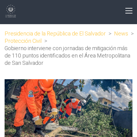
Presidencia de la República de El Salvador
>
News
>
Protección Civil
>
Gobierno interviene con jornadas de mitigación más
de 110 puntos identificados en el Área Metropolitana
de San Salvador