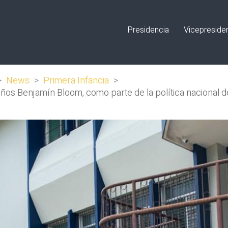
Presidencia
Vicepreside
>
News
>
Primera Infancia
>
niños Benjamín Bloom, como parte de la política nacional 