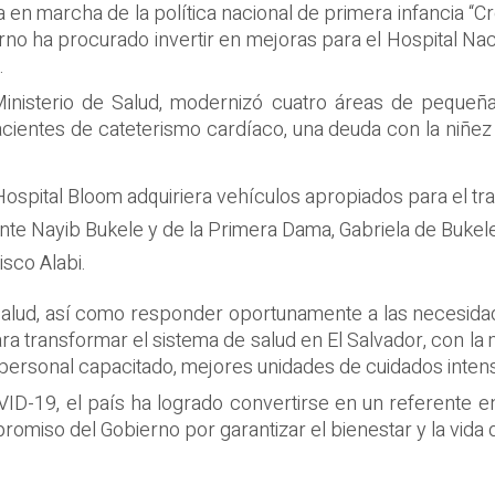
 en marcha de la política nacional de primera infancia “
erno ha procurado invertir en mejoras para el Hospital N
.
Ministerio de Salud, modernizó cuatro áreas de pequeña
acientes de cateterismo cardíaco, una deuda con la niñez
Hospital Bloom adquiriera vehículos apropiados para el tr
ente Nayib Bukele y de la Primera Dama, Gabriela de Bukel
isco Alabi.
 salud, así como responder oportunamente a las necesidad
a transformar el sistema de salud en El Salvador, con la 
personal capacitado, mejores unidades de cuidados inten
D-19, el país ha logrado convertirse en un referente en 
mpromiso del Gobierno por garantizar el bienestar y la vida