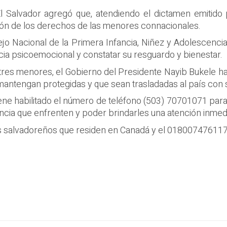
El Salvador agregó que, atendiendo el dictamen emitido
ción de los derechos de las menores connacionales.
sejo Nacional de la Primera Infancia, Niñez y Adolescenc
cia psicoemocional y constatar su resguardo y bienestar.
res menores, el Gobierno del Presidente Nayib Bukele ha 
mantengan protegidas y que sean trasladadas al país con 
iene habilitado el número de teléfono (503) 70701071 para
ia que enfrenten y poder brindarles una atención inmedi
salvadoreños que residen en Canadá y el 018007476117 p