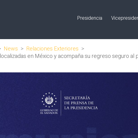
Presidencia
Vicepreside
>
News
>
Relaciones Exteriores
>
 localizadas en México y acompaña su regreso seguro al 