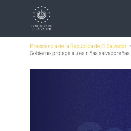
Presidencia de la República de El Salvador
Gobierno protege a tres niñas salvadoreñas