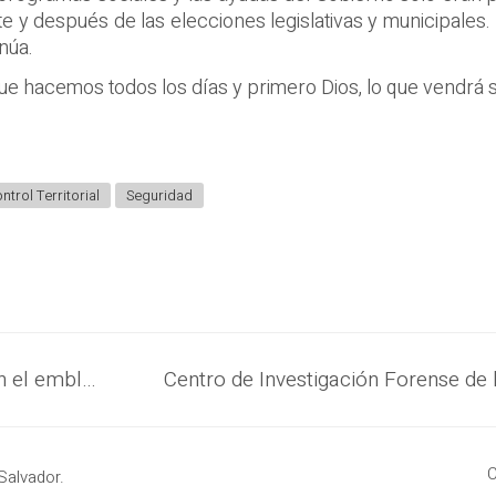
 y después de las elecciones legislativas y municipales. 
núa.
que hacemos todos los días y primero Dios, lo que vendrá
ntrol Territorial
Seguridad
Gobierno con importantes avances en el emblemático proyecto de rehabilitación del centro de la capital
C
Salvador.