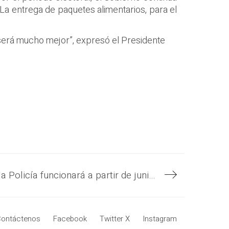
La entrega de paquetes alimentarios, para el
 será mucho mejor”, expresó el Presidente
Centro de Investigación Forense de la Policía funcionará a partir de junio para fortalecer la estrategia de seguridad del Gobierno del Presidente Nayib Bukele
ontáctenos
Facebook
Twitter X
Instagram