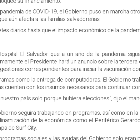
oquee su financiamiento.
 la pandemia de COVID-19, el Gobierno puso en marcha otr
ue aún afecta a las familias salvadoreñas.
s diarios hasta que el impacto económico de la pandemia 
spital El Salvador que a un año de la pandemia sigue
mamente el Presidente hará un anuncio sobre la tercera 
estiones correspondientes para iniciar la vacunación co
gramas como la entrega de computadoras. El Gobierno traba
as cuenten con los insumos necesarios para continuar co
 nuestro país solo porque hubiera elecciones”, dijo el man
Gobierno seguirá trabajando en programas, así como en l
 dinamización de la económica como el Periférico Gerardo 
pa de Surf City.
 programas sociales y las ayudas del Gobierno solo eran p