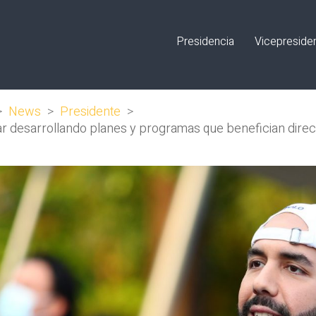
Presidencia
Vicepreside
>
News
>
Presidente
>
ar desarrollando planes y programas que benefician dire