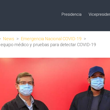
Presidencia
Vicepreside
>
News
>
Emergencia Nacional COVID-19
>
e equipo médico y pruebas para detectar COVID-19