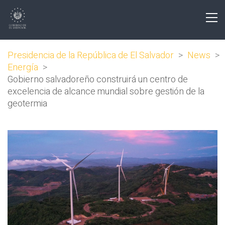
Presidencia de la República de El Salvador
>
News
>
Energía
>
Gobierno salvadoreño construirá un centro de
excelencia de alcance mundial sobre gestión de la
geotermia