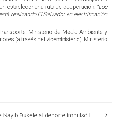
on establecer una ruta de cooperación:
“Los
stá realizando El Salvador en electrificación
 Transporte, Ministerio de Medio Ambiente y
ores (a través del viceministerio), Ministerio
El apoyo del Gobierno del Presidente Nayib Bukele al deporte impulsó logros de montañista Alfa Karina Arrué y del tenista Marcelo Arévalo, ejemplos para nuevos atletas