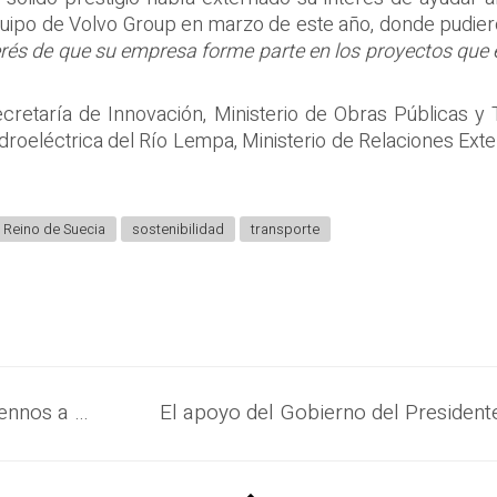
quipo de Volvo Group en marzo de este año, donde pudier
rés de que su empresa forme parte en los proyectos que e
Secretaría de Innovación, Ministerio de Obras Públicas y
roeléctrica del Río Lempa, Ministerio de Relaciones Exteri
Reino de Suecia
sostenibilidad
transporte
Ministro de Trabajo ante la OIT: “Ayúdennos a construir nuestro futuro con soberanía, pero también con dignidad”