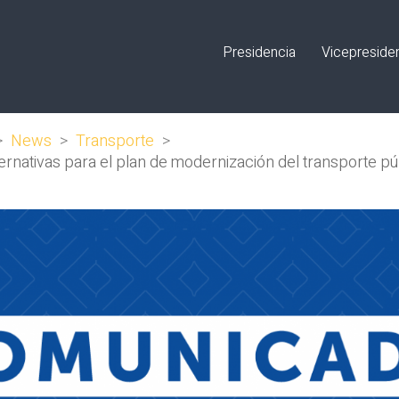
Presidencia
Vicepreside
>
News
>
Transporte
>
ernativas para el plan de modernización del transporte pú