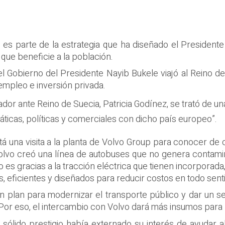
es parte de la estrategia que ha diseñado el President
 que beneficie a la población.
el Gobierno del Presidente Nayib Bukele viajó al Reino de
 empleo e inversión privada.
r ante Reino de Suecia, Patricia Godínez, se trató de una “
áticas, políticas y comerciales con dicho país europeo”.
stá una visita a la planta de Volvo Group para conocer de
Volvo creó una línea de autobuses que no genera contamin
 es gracias a la tracción eléctrica que tienen incorporada,
 eficientes y diseñados para reducir costos en todo sent
plan para modernizar el transporte público y dar un ser
. Por eso, el intercambio con Volvo dará más insumos para 
sólido prestigio había externado su interés de ayudar al