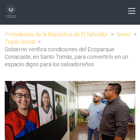
Presidencia de la República de El Salvador
>
News
>
Tejido social
>
Gobierno verifica condiciones del Ecoparque
Conacaste, en Santo Tomás, para convertirlo en un
espacio digno para los salvadoreños