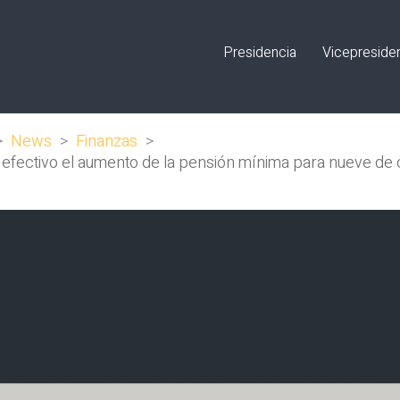
Presidencia
Vicepreside
>
News
>
Finanzas
>
r efectivo el aumento de la pensión mínima para nueve de 