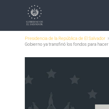
Presidencia de la República de El Salvador
Gobierno ya transfirió los fondos para hace