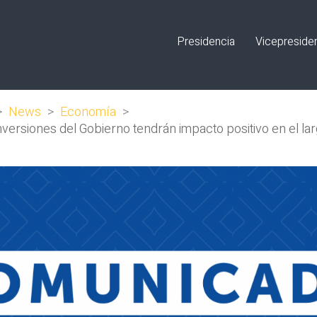
Presidencia
Vicepreside
>
News
>
Economía
>
nversiones del Gobierno tendrán impacto positivo en el la