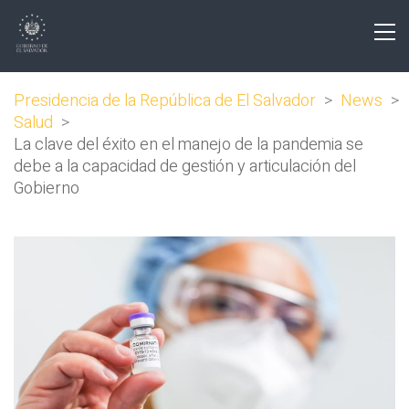
Presidencia de la República de El Salvador
>
News
>
Salud
>
La clave del éxito en el manejo de la pandemia se
debe a la capacidad de gestión y articulación del
Gobierno