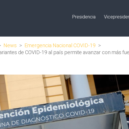
Presidencia
Vicepreside
>
News
>
Emergencia Nacional COVID-19
>
 variantes de COVID-19 al país permite avanzar con más fu