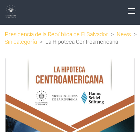
Presidencia de la República de El Salvador
>
News
>
Sin categoría
>
La Hipoteca Centroamericana