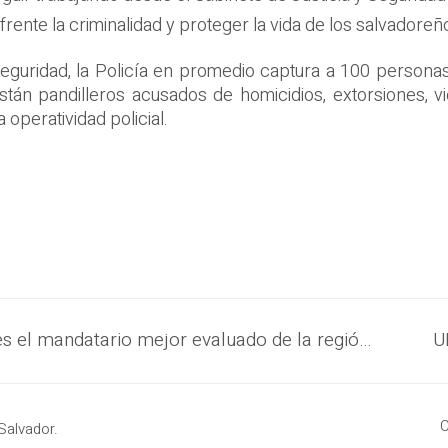
rente la criminalidad y proteger la vida de los salvadoreños”
seguridad, la Policía en promedio captura a 100 personas
están pandilleros acusados de homicidios, extorsiones, 
operatividad policial.
CID Gallup: Presidente Nayib Bukele es el mandatario mejor evaluado de la región por manejo de la pandemia
C
Salvador.