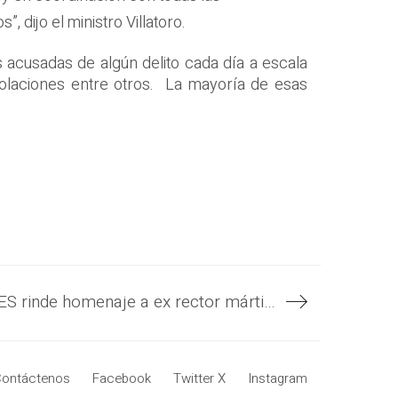
, dijo el ministro Villatoro.
 acusadas de algún delito cada día a escala
violaciones entre otros. La mayoría de esas
UES rinde homenaje a ex rector mártir, Ing. Félix Ulloa.
ontáctenos
Facebook
Twitter X
Instagram