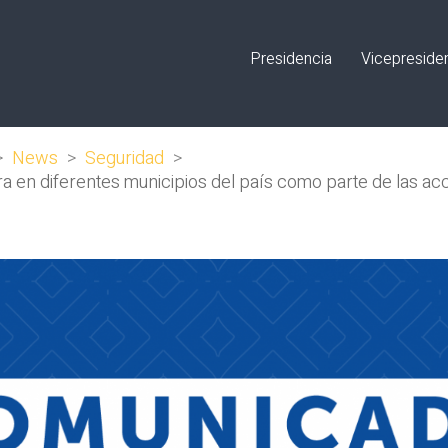
Presidencia
Vicepreside
>
News
>
Seguridad
>
ra en diferentes municipios del país como parte de las ac