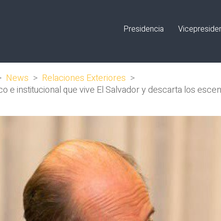
Presidencia
Vicepreside
>
News
>
Relaciones Exteriores
>
o e institucional que vive El Salvador y descarta los esc