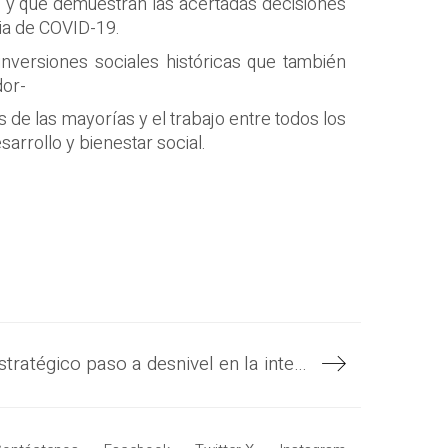
s y que demuestran las acertadas decisiones
mia de COVID-19.
inversiones sociales históricas que también
dor-
 de las mayorías y el trabajo entre todos los
arrollo y bienestar social.
La construcción del estratégico paso a desnivel en la intersección entre la autopista a Comalapa y la carretera del Litoral tiene un 50 % de avance