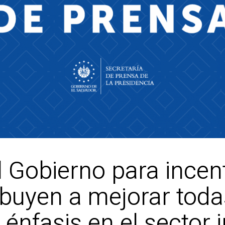
 Gobierno para incent
buyen a mejorar todas
énfasis en el sector i