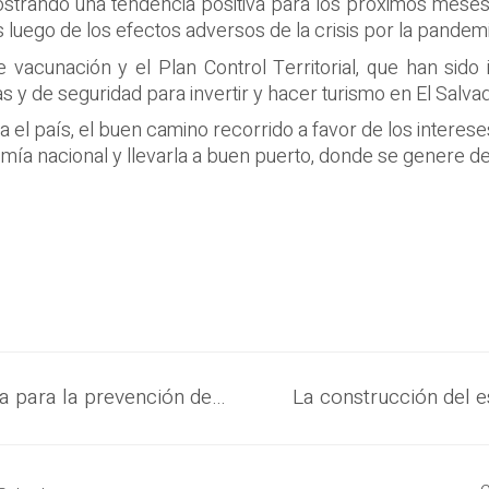
ostrando una tendencia positiva para los próximos mese
ís luego de los efectos adversos de la crisis por la pande
 vacunación y el Plan Control Territorial, que han sido 
 y de seguridad para invertir y hacer turismo en El Salva
el país, el buen camino recorrido a favor de los intereses
ía nacional y llevarla a buen puerto, donde se genere des
Hoy hay una apuesta por la tecnología para la prevención de delitos en las comunidades, como parte de la estrategia de seguridad del Presidente Bukele