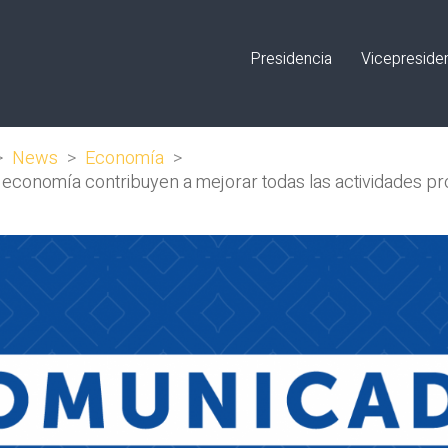
Presidencia
Vicepreside
>
News
>
Economía
>
 economía contribuyen a mejorar todas las actividades prod