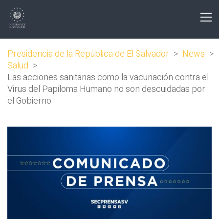
Presidencia de la República de El Salvador
>
News
>
Salud
>
Las acciones sanitarias como la vacunación contra el
Virus del Papiloma Humano no son descuidadas por
el Gobierno