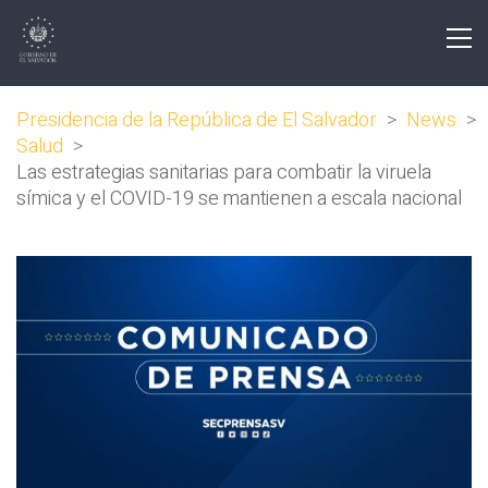
Presidencia de la República de El Salvador
>
News
>
Salud
>
Las estrategias sanitarias para combatir la viruela
símica y el COVID-19 se mantienen a escala nacional