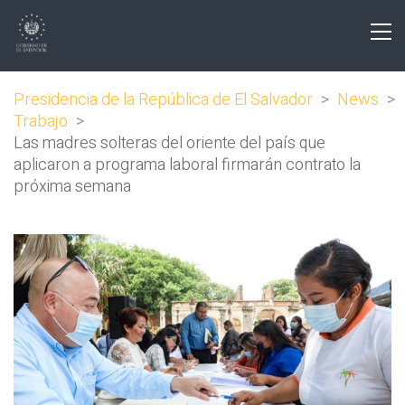
Presidencia de la República de El Salvador
>
News
>
Trabajo
>
Las madres solteras del oriente del país que
aplicaron a programa laboral firmarán contrato la
próxima semana