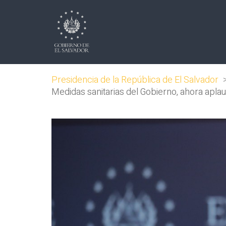
Presidencia de la República de El Salvador
Medidas sanitarias del Gobierno, ahora aplau