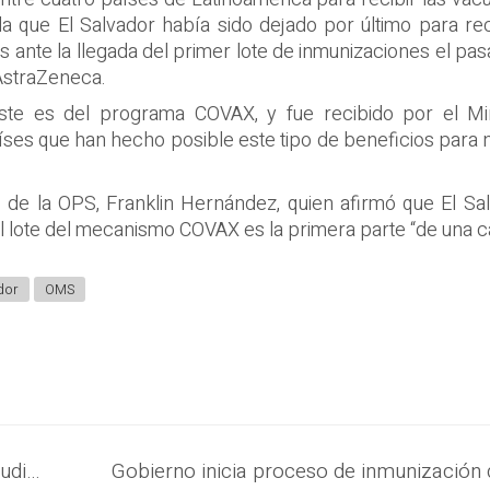
a que El Salvador había sido dejado por último para rec
s ante la llegada del primer lote de inmunizaciones el p
 AstraZeneca.
ste es del programa COVAX, y fue recibido por el Mini
s que han hecho posible este tipo de beneficios para n
o de la OPS, Franklin Hernández, quien afirmó que El S
el lote del mecanismo COVAX es la primera parte “de una ca
dor
OMS
Vicepresidente Félix Ulloa, invita a estudiantes al liderazgo tecnológico.