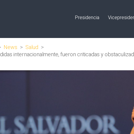
Presidencia
Vicepreside
>
News
>
Salud
>
didas internacionalmente, fueron criticadas y obstaculizad