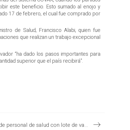
ibir este beneficio. Esto sumado al enojo y
asado 17 de febrero, el cual fue comprado por
stro de Salud, Francisco Alabi, quien fue
aciones que realizan un trabajo excepcional
alvador “ha dado los pasos importantes para
ntidad superior que el país recibirá”.
Gobierno inicia proceso de inmunización de personal de salud con lote de vacunas anti COVID-19 donadas por el sistema COVAX