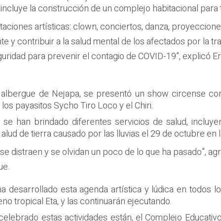
incluye la construcción de un complejo habitacional para t
ntaciones artísticas: clown, conciertos, danza, proyeccion
e y contribuir a la salud mental de los afectados por la tr
ridad para prevenir el contagio de COVID-19”, explicó Eri
 albergue de Nejapa, se presentó un show circense con l
 los payasitos Sycho Tiro Loco y el Chiri.
 se han brindado diferentes servicios de salud, incluye
 alud de tierra causado por las lluvias el 29 de octubre en
se distraen y se olvidan un poco de lo que ha pasado”, a
ue.
ha desarrollado esta agenda artística y lúdica en todos l
o tropical Eta, y las continuarán ejecutando.
elebrado estas actividades están, el Complejo Educativo 