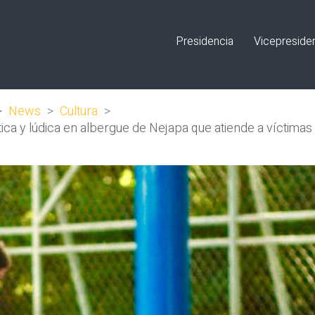
Presidencia
Vicepreside
>
News
>
Cultura
>
stica y lúdica en albergue de Nejapa que atiende a víctima