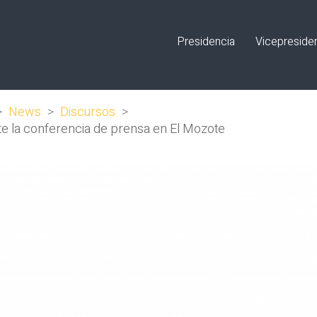
Presidencia
Vicepreside
>
News
>
Discursos
>
te la conferencia de prensa en El Mozote