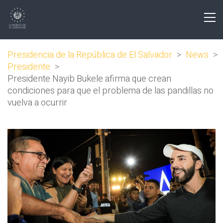
Presidencia de la República de El Salvador
>
News
>
Presidente
>
Presidente Nayib Bukele afirma que crean
condiciones para que el problema de las pandillas no
vuelva a ocurrir