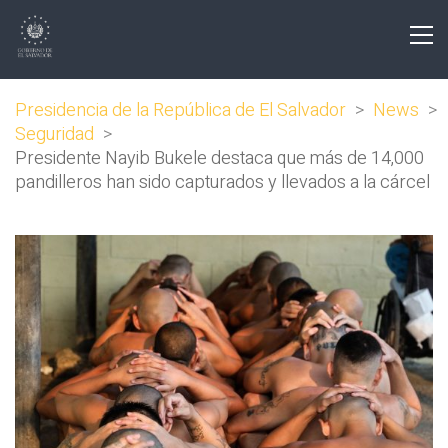
Presidencia de la República de El Salvador
>
News
>
Seguridad
>
Presidente Nayib Bukele destaca que más de 14,000
pandilleros han sido capturados y llevados a la cárcel