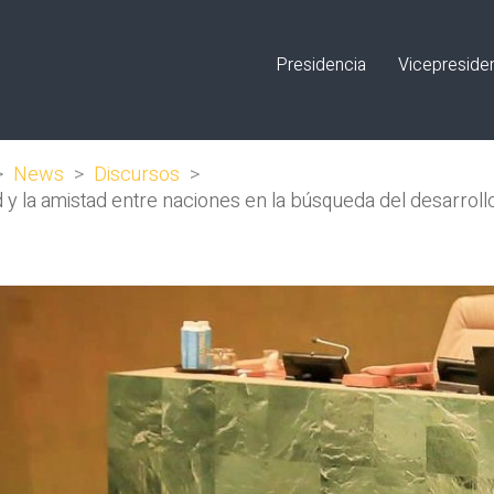
Presidencia
Vicepreside
>
News
>
Discursos
>
d y la amistad entre naciones en la búsqueda del desarroll