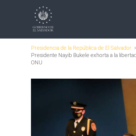
Presidencia de la República de El Salvador
Presidente Nayib Bukele exhorta a la liberta
ONU