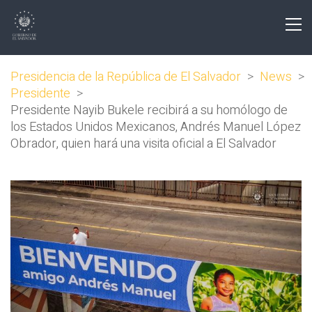
Presidencia de la República de El Salvador
>
News
>
Presidente
>
Presidente Nayib Bukele recibirá a su homólogo de
los Estados Unidos Mexicanos, Andrés Manuel López
Obrador, quien hará una visita oficial a El Salvador