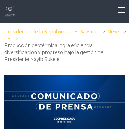
Presidencia de la República de El Salvador
>
News
>
CEL
>
Producción geotérmica logra eficiencia,
diversificación y progreso bajo la gestión del
Presidente Nayib Bukele