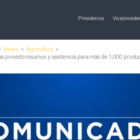
Presidencia
Vicepreside
>
News
>
Agricultura
>
 provisto insumos y asistencia para más de 1,000 produ