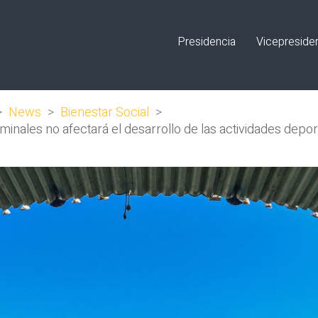
Presidencia
Vicepreside
>
News
>
Bienestar Social
>
inales no afectará el desarrollo de las actividades depor