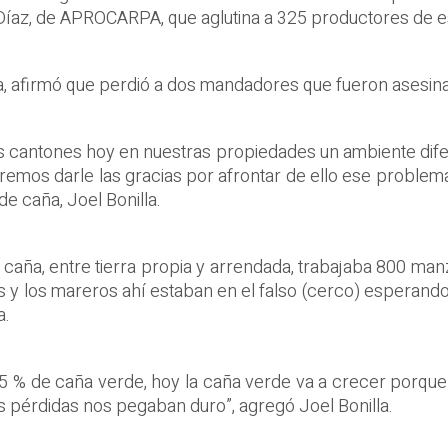
 Díaz, de APROCARPA, que aglutina a 325 productores de e
a, afirmó que perdió a dos mandadores que fueron asesinad
os cantones hoy en nuestras propiedades un ambiente dife
eremos darle las gracias por afrontar de ello ese proble
e caña, Joel Bonilla.
 caña, entre tierra propia y arrendada, trabajaba 800 manza
s y los mareros ahí estaban en el falso (cerco) esperando
a.
 % de caña verde, hoy la caña verde va a crecer porque
s pérdidas nos pegaban duro”, agregó Joel Bonilla.