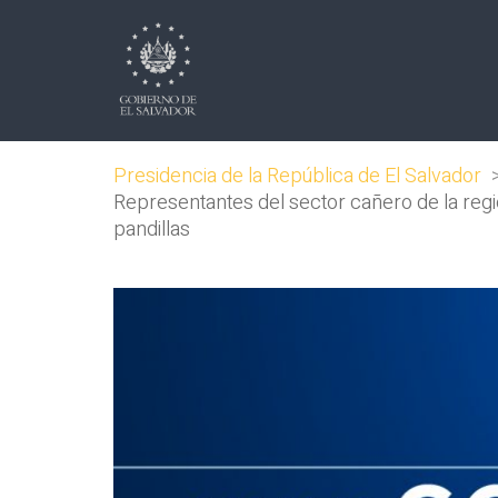
Presidencia de la República de El Salvador
Representantes del sector cañero de la regi
pandillas