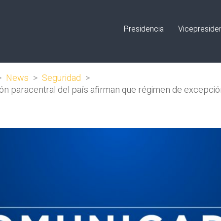
Presidencia
Vicepreside
>
News
>
Seguridad
>
ón paracentral del país afirman que régimen de excepción