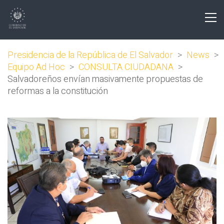
Presidencia de la República de El Salvador
>
News
>
Equipo Ad Hoc
>
CONSULTA CIUDADANA
>
Salvadoreños envían masivamente propuestas de
reformas a la constitución