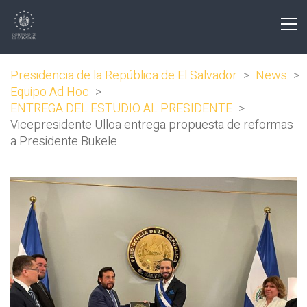
Presidencia de la República de El Salvador
>
News
>
Equipo Ad Hoc
>
ENTREGA DEL ESTUDIO AL PRESIDENTE
>
Vicepresidente Ulloa entrega propuesta de reformas
a Presidente Bukele