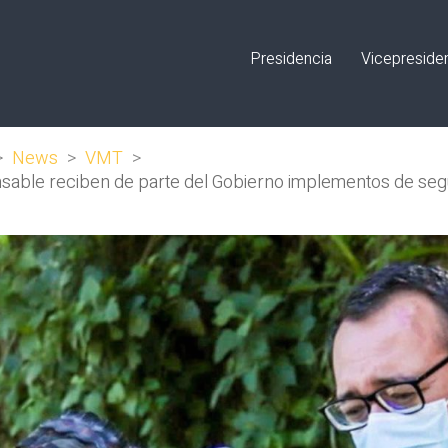
Presidencia
Vicepreside
>
News
>
VMT
>
able reciben de parte del Gobierno implementos de segu