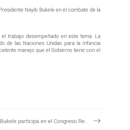
 Presidente Nayib Bukele en el combate de la
or el trabajo desempeñado en este tema. La
do de las Naciones Unidas para la Infancia
celente manejo que el Gobierno tiene con el
Gobierno del Presidente Nayib Bukele participa en el Congreso Regional de Sostenibilidad enfocado en la preservación y retos hídricos