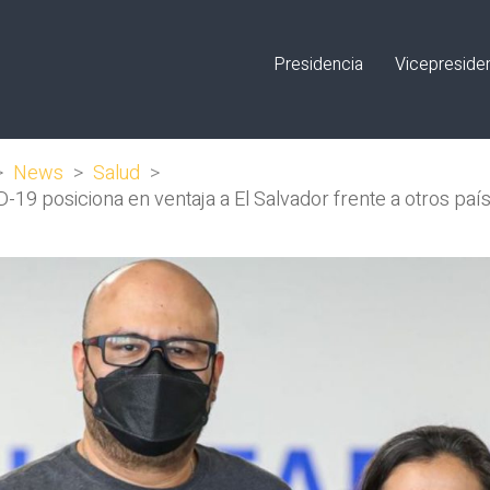
Presidencia
Vicepreside
>
News
>
Salud
>
D-19 posiciona en ventaja a El Salvador frente a otros paí