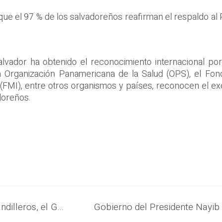
que el 97 % de los salvadoreños reafirman el respaldo al
alvador ha obtenido el reconocimiento internacional p
a Organización Panamericana de la Salud (OPS), el Fon
 (FMI), entre otros organismos y países, reconocen el ex
adoreños.
Con la captura de cerca de 25,000 pandilleros, el Gobierno logra histórica baja en delitos de alto impacto