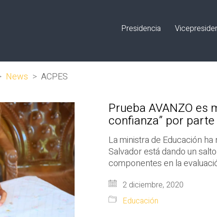
Presidencia
Vicepreside
>
News
>
ACPES
Prueba AVANZO es m
confianza” por parte
La ministra de Educación ha
Salvador está dando un salto 
componentes en la evaluaci
2 diciembre, 2020
Educación