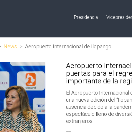
Presidencia
Vicepreside
>
News
>
Aeropuerto Internacional de Ilopango
Aeropuerto Internaci
puertas para el regr
importante de la reg
El Aeropuerto Internacional 
una nueva edición del “Ilopa
ausencia debido a la pande
espectáculo lleno de diversi
extranjeros.