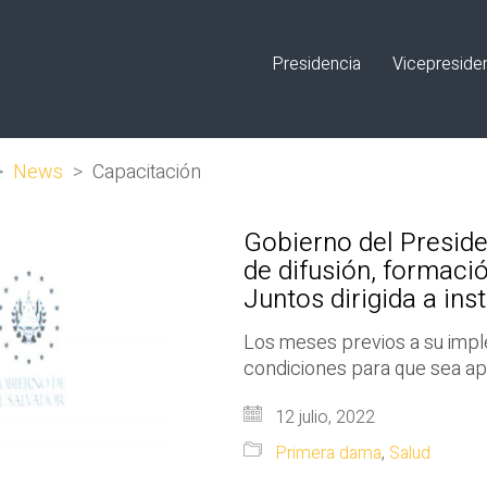
Presidencia
Vicepreside
>
News
>
Capacitación
Gobierno del Preside
de difusión, formaci
Juntos dirigida a ins
Los meses previos a su imple
condiciones para que sea ap
12 julio, 2022
Primera dama
,
Salud