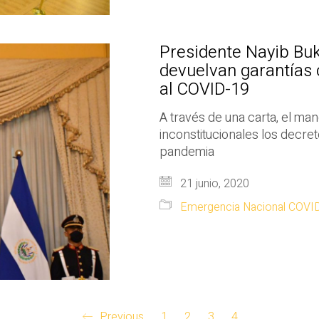
Presidente Nayib Buke
devuelvan garantías 
al COVID-19
A través de una carta, el ma
inconstitucionales los decre
pandemia
21 junio, 2020
Emergencia Nacional COVI
Previous
1
2
3
4