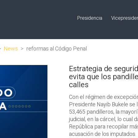
Presidencia
Vicepreside
>
News
>
reformas al Código Penal
Estrategia de seguri
evita que los pandil
calles
Con el régimen de excepción 
Presidente Nayib Bukele se 
53,465 pandilleros, la mayor
judicial, en la cárcel, lo cual
República para recopilar más
acusación de los imputados.