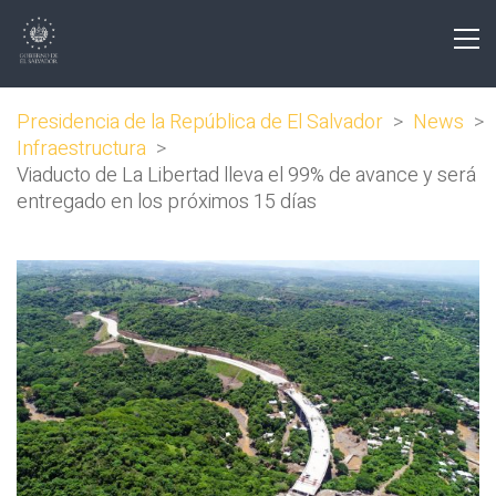
Presidencia de la República de El Salvador
>
News
>
Infraestructura
>
Viaducto de La Libertad lleva el 99% de avance y será
entregado en los próximos 15 días