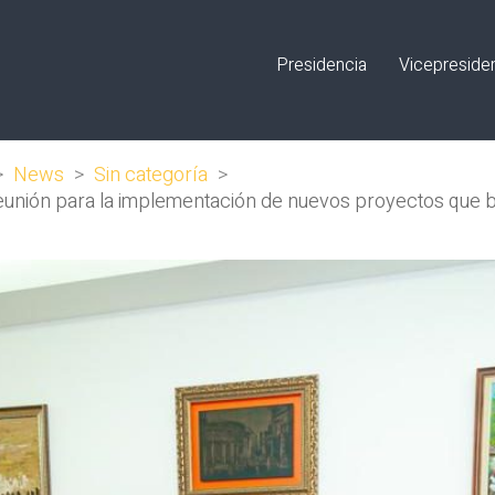
Presidencia
Vicepreside
>
News
>
Sin categoría
>
nión para la implementación de nuevos proyectos que ben