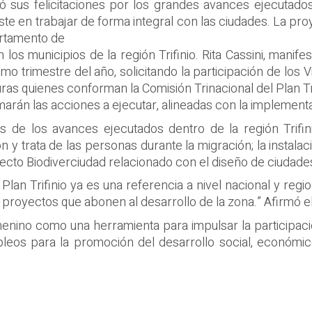
só sus felicitaciones por los grandes avances ejecutado
te en trabajar de forma integral con las ciudades. La pro
artamento de
os municipios de la región Trifinio. Rita Cassini, manifes
o trimestre del año, solicitando la participación de los 
as quienes conforman la Comisión Trinacional del Plan Tri
marán las acciones a ejecutar, alineadas con la implement
os de los avances ejecutados dentro de la región Trifi
ón y trata de las personas durante la migración; la instala
yecto Biodiverciudad relacionado con el diseño de ciudades
l Plan Trifinio ya es una referencia a nivel nacional y reg
proyectos que abonen al desarrollo de la zona.” Afirmó el
ino como una herramienta para impulsar la participaci
os para la promoción del desarrollo social, económico,