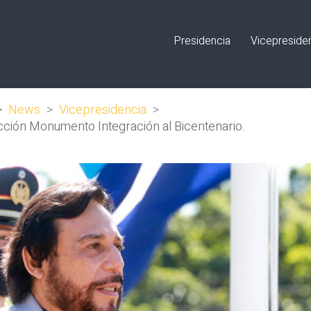
Presidencia
Vicepreside
>
News
>
Vicepresidencia
>
ucción Monumento Integración al Bicentenario.