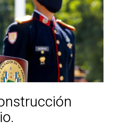
construcción
io.