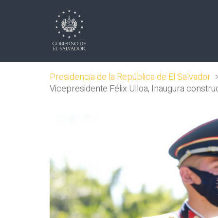
Presidencia de la República de El Salvador
Vicepresidente Félix Ulloa, Inaugura constr