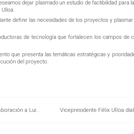
 deseamos dejar plasmado un estudio de factibilidad para 
 Ulloa.
ortante definir las necesidades de los proyectos y plasmar
uctoras de tecnología que fortalecen los campos de cul
nto que presenta las temáticas estratégicas y priorida
ecución del proyecto.
El Vicepresidente Ulloa agradece colaboración a Luis López Calva, Director Regional del PNUD.