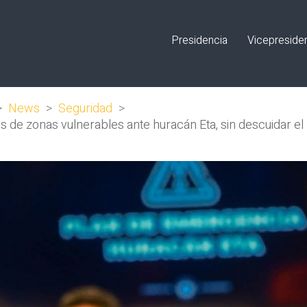
Presidencia
Vicepreside
>
News
>
Seguridad
>
 de zonas vulnerables ante huracán Eta, sin descuidar el P