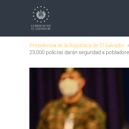
Presidencia de la República de El Salvador
23,000 policías darán seguridad a pobladores