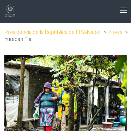
Presidencia de la República de El Salvador
>
News
>
huracán Eta